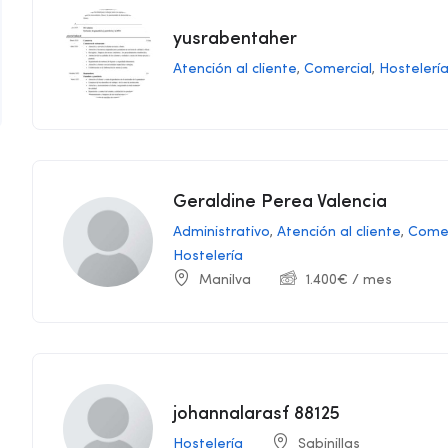
yusrabentaher
Atención al cliente
,
Comercial
,
Hostelerí
Geraldine Perea Valencia
Administrativo
,
Atención al cliente
,
Comer
Hostelería
Manilva
1.400
€
/ mes
johannalarasf 88125
Hostelería
Sabinillas