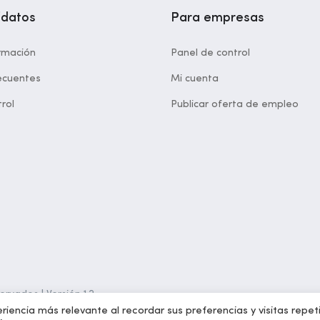
idatos
Para empresas
rmación
Panel de control
ecuentes
Mi cuenta
rol
Publicar oferta de empleo
rvados | Versión 1.2
riencia más relevante al recordar sus preferencias y visitas repet