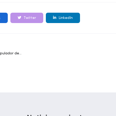
k
Twitter
LinkedIn
ipulador de