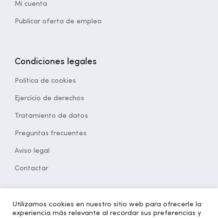
Mi cuenta
Publicar oferta de empleo
Condiciones legales
Política de cookies
Ejercicio de derechos
Tratamiento de datos
Preguntas frecuentes
Aviso legal
Contactar
Utilizamos cookies en nuestro sitio web para ofrecerle la
experiencia más relevante al recordar sus preferencias y
© 2021 Desarrollado por
opcion5.com
| Todos los derechos