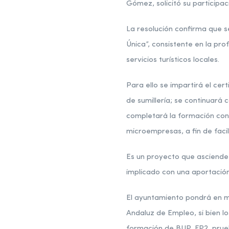
Gómez, solicitó su participa
La resolución confirma que s
Única”, consistente en la pro
servicios turísticos locales.
Para ello se impartirá el ce
de sumillería; se continuará 
completará la formación con
microempresas, a fin de faci
Es un proyecto que asciende 
implicado con una aportación
El ayuntamiento pondrá en m
Andaluz de Empleo, si bien l
formación de BUP, FP2, prueb