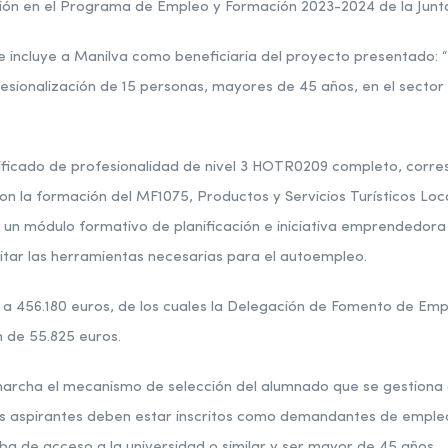
ción en el Programa de Empleo y Formación 2023-2024 de la Junt
e incluye a Manilva como beneficiaria del proyecto presentado: “
fesionalización de 15 personas, mayores de 45 años, en el sector 
rtificado de profesionalidad de nivel 3 HOTR0209 completo, corre
con la formación del MF1075, Productos y Servicios Turísticos Loca
 un módulo formativo de planificación e iniciativa emprendedor
litar las herramientas necesarias para el autoempleo.
a 456.180 euros, de los cuales la Delegación de Fomento de Empl
 de 55.825 euros.
archa el mecanismo de selección del alumnado que se gestiona de
os aspirantes deben estar inscritos como demandantes de empleo
a de acceso a la universidad o similar y ser mayor de 45 años.