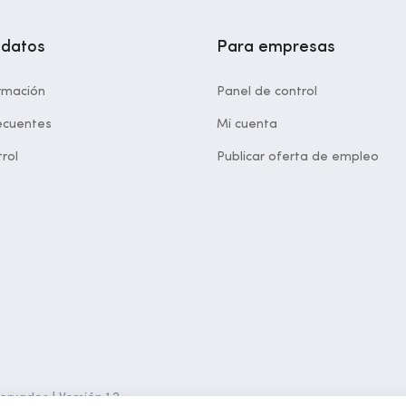
idatos
Para empresas
rmación
Panel de control
ecuentes
Mi cuenta
rol
Publicar oferta de empleo
rvados | Versión 1.2