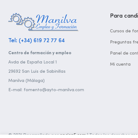
Para cand
Cursos de fo
Tel: (+34) 619 72 77 64
Preguntas fr
Centro de formación y empleo
Panel de cont
Avda de España Local 1
Mi cuenta
29692 San Luis de Sabinillas
Manilva (Málaga)
E-mail: fomento@ayto-manilva.com
© 2021 Desarrollado por
opcion5.com
| Todos los derechos rese