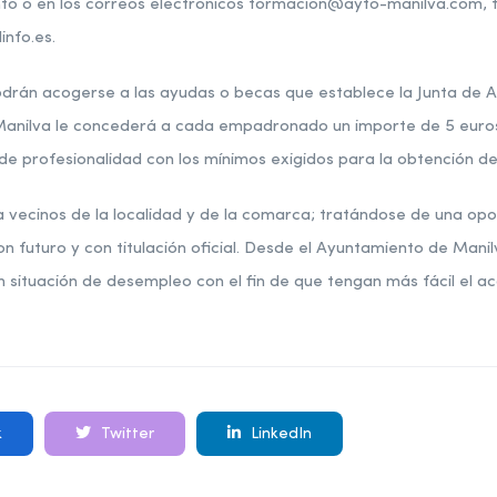
alinfo o en los correos electrónicos formacion@ayto-manilva.co
nfo.es.
odrán acogerse a las ayudas o becas que establece la Junta de 
 Manilva le concederá a cada empadronado un importe de 5 euros 
 de profesionalidad con los mínimos exigidos para la obtención del 
 a vecinos de la localidad y de la comarca; tratándose de una op
n futuro y con titulación oficial. Desde el Ayuntamiento de Mani
n situación de desempleo con el fin de que tengan más fácil el a
k
Twitter
LinkedIn