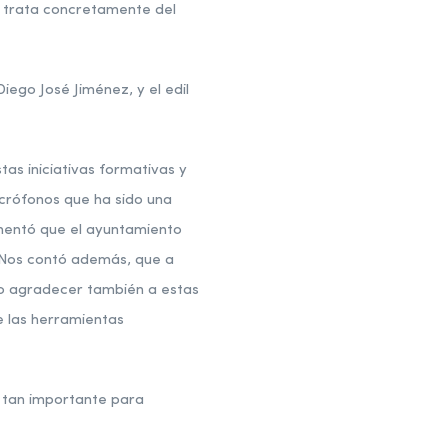
e trata concretamente del
iego José Jiménez, y el edil
as iniciativas formativas y
crófonos que ha sido una
mentó que el ayuntamiento
 Nos contó además, que a
so agradecer también a estas
e las herramientas
 tan importante para