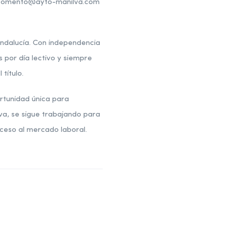
m, fomento@ayto-manilva.com
Andalucía. Con independencia
por día lectivo y siempre
título.
ortunidad única para
lva, se sigue trabajando para
cceso al mercado laboral.