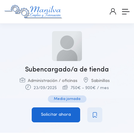
Subencargado/a de tienda
Administración / oficinas
Sabinillas
23/09/2025
750
€
-
900
€
/ mes
Media jornada
Solicitar ahora