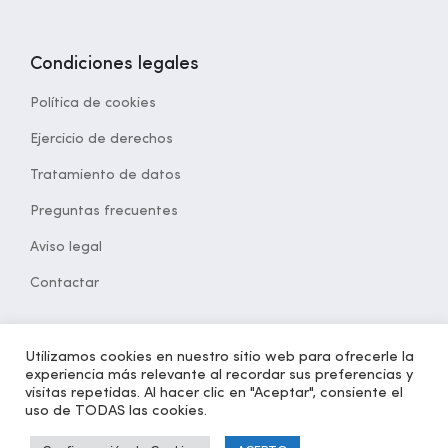
Condiciones legales
Política de cookies
Ejercicio de derechos
Tratamiento de datos
Preguntas frecuentes
Aviso legal
Contactar
Utilizamos cookies en nuestro sitio web para ofrecerle la
experiencia más relevante al recordar sus preferencias y
© 2021 Desarrollado por
opcion5.com
| Todos los derechos
visitas repetidas. Al hacer clic en "Aceptar", consiente el
reservados | Versión 1.2
uso de TODAS las cookies.