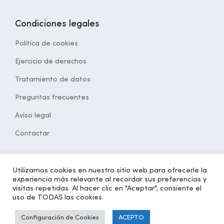
Condiciones legales
Política de cookies
Ejercicio de derechos
Tratamiento de datos
Preguntas frecuentes
Aviso legal
Contactar
Utilizamos cookies en nuestro sitio web para ofrecerle la
experiencia más relevante al recordar sus preferencias y
© 2021 Desarrollado por
opcion5.com
| Todos los derechos
visitas repetidas. Al hacer clic en "Aceptar", consiente el
reservados | Versión 1.2
uso de TODAS las cookies.
Configuración de Cookies
ACEPTO