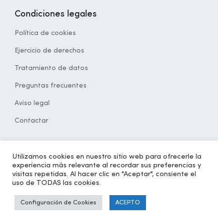
Condiciones legales
Política de cookies
Ejercicio de derechos
Tratamiento de datos
Preguntas frecuentes
Aviso legal
Contactar
Utilizamos cookies en nuestro sitio web para ofrecerle la
experiencia más relevante al recordar sus preferencias y
© 2021 Desarrollado por
opcion5.com
| Todos los derechos
visitas repetidas. Al hacer clic en "Aceptar", consiente el
reservados | Versión 1.2
uso de TODAS las cookies.
Configuración de Cookies
ACEPTO