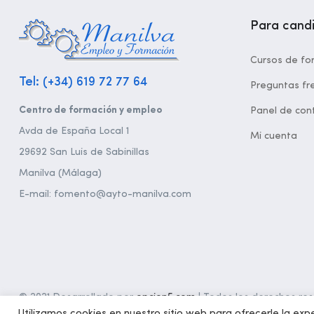
Para cand
Cursos de fo
Tel: (+34) 619 72 77 64
Preguntas fr
Centro de formación y empleo
Panel de cont
Avda de España Local 1
Mi cuenta
29692 San Luis de Sabinillas
Manilva (Málaga)
E-mail: fomento@ayto-manilva.com
© 2021 Desarrollado por
opcion5.com
| Todos los derechos rese
Utilizamos cookies en nuestro sitio web para ofrecerle la expe