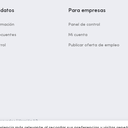
idatos
Para empresas
rmación
Panel de control
ecuentes
Mi cuenta
rol
Publicar oferta de empleo
rvados | Versión 1.2
riencia más relevante al recordar sus preferencias y visitas repet