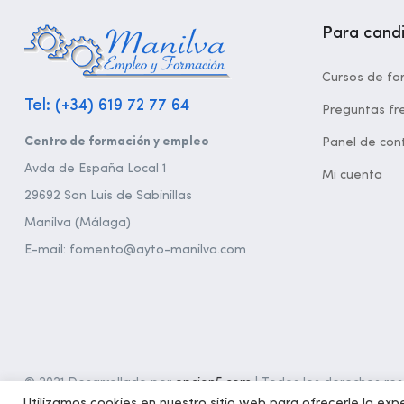
Para cand
Cursos de fo
Tel: (+34) 619 72 77 64
Preguntas fr
Centro de formación y empleo
Panel de cont
Avda de España Local 1
Mi cuenta
29692 San Luis de Sabinillas
Manilva (Málaga)
E-mail: fomento@ayto-manilva.com
© 2021 Desarrollado por
opcion5.com
| Todos los derechos rese
Utilizamos cookies en nuestro sitio web para ofrecerle la expe