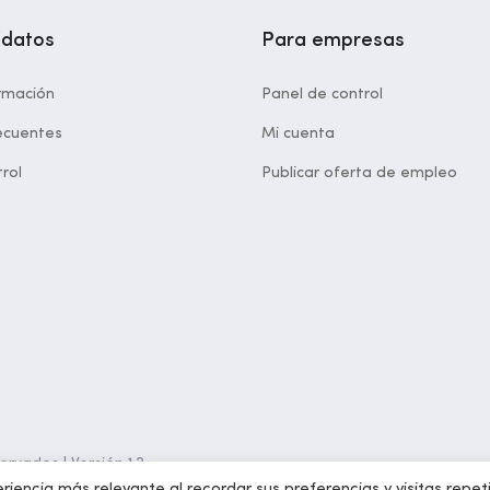
idatos
Para empresas
rmación
Panel de control
ecuentes
Mi cuenta
rol
Publicar oferta de empleo
rvados | Versión 1.2
riencia más relevante al recordar sus preferencias y visitas repet