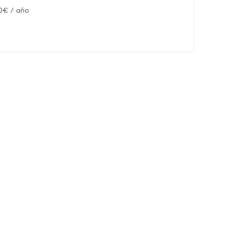
0
€
/ año