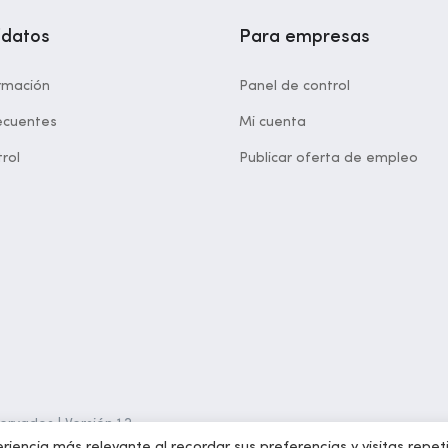
idatos
Para empresas
rmación
Panel de control
ecuentes
Mi cuenta
rol
Publicar oferta de empleo
rvados | Versión 1.2
riencia más relevante al recordar sus preferencias y visitas repet