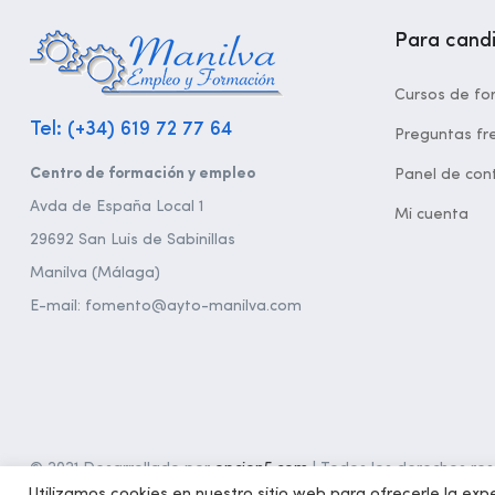
Para cand
Cursos de fo
Tel: (+34) 619 72 77 64
Preguntas fr
Centro de formación y empleo
Panel de cont
Avda de España Local 1
Mi cuenta
29692 San Luis de Sabinillas
Manilva (Málaga)
E-mail: fomento@ayto-manilva.com
© 2021 Desarrollado por
opcion5.com
| Todos los derechos rese
Utilizamos cookies en nuestro sitio web para ofrecerle la expe