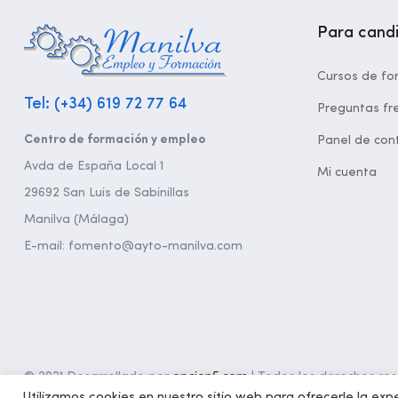
Para cand
Cursos de fo
Tel: (+34) 619 72 77 64
Preguntas fr
Centro de formación y empleo
Panel de cont
Avda de España Local 1
Mi cuenta
29692 San Luis de Sabinillas
Manilva (Málaga)
E-mail: fomento@ayto-manilva.com
© 2021 Desarrollado por
opcion5.com
| Todos los derechos rese
Utilizamos cookies en nuestro sitio web para ofrecerle la expe