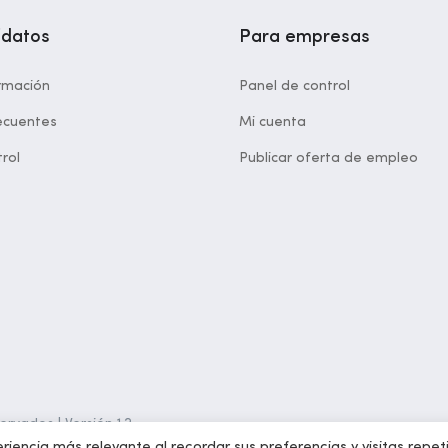
idatos
Para empresas
rmación
Panel de control
ecuentes
Mi cuenta
rol
Publicar oferta de empleo
rvados | Versión 1.2
riencia más relevante al recordar sus preferencias y visitas repet