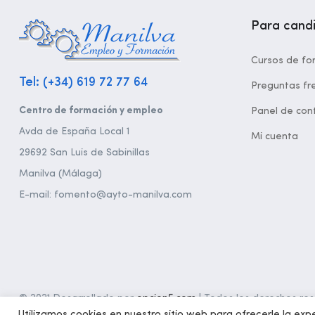
Para cand
Cursos de fo
Tel: (+34) 619 72 77 64
Preguntas fr
Centro de formación y empleo
Panel de cont
Avda de España Local 1
Mi cuenta
29692 San Luis de Sabinillas
Manilva (Málaga)
E-mail: fomento@ayto-manilva.com
© 2021 Desarrollado por
opcion5.com
| Todos los derechos rese
Utilizamos cookies en nuestro sitio web para ofrecerle la expe