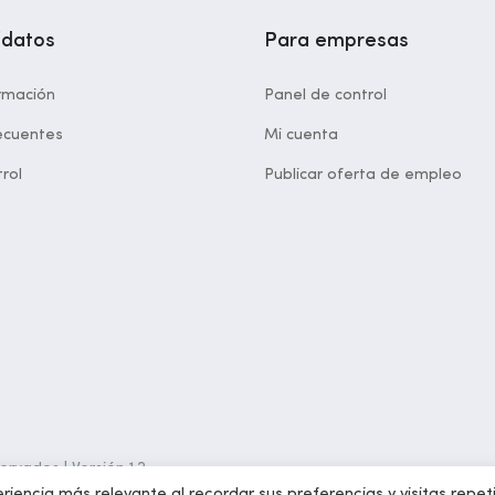
idatos
Para empresas
rmación
Panel de control
ecuentes
Mi cuenta
rol
Publicar oferta de empleo
rvados | Versión 1.2
riencia más relevante al recordar sus preferencias y visitas repet