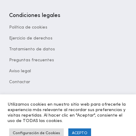
Condiciones legales
Política de cookies
Ejercicio de derechos
Tratamiento de datos
Preguntas frecuentes
Aviso legal
Contactar
Utilizamos cookies en nuestro sitio web para ofrecerle la
experiencia más relevante al recordar sus preferencias y
© 2021 Desarrollado por
opcion5.com
| Todos los derechos
visitas repetidas. Al hacer clic en "Aceptar", consiente el
reservados | Versión 1.2
uso de TODAS las cookies.
Configuración de Cookies
ACEPTO