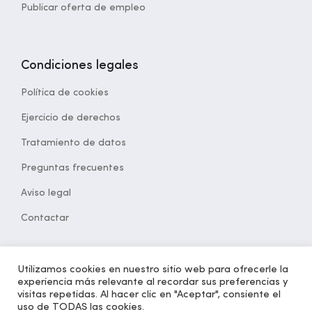
Publicar oferta de empleo
Condiciones legales
Política de cookies
Ejercicio de derechos
Tratamiento de datos
Preguntas frecuentes
Aviso legal
Contactar
Utilizamos cookies en nuestro sitio web para ofrecerle la
experiencia más relevante al recordar sus preferencias y
© 2021 Desarrollado por
opcion5.com
| Todos los derechos
visitas repetidas. Al hacer clic en "Aceptar", consiente el
reservados | Versión 1.2
uso de TODAS las cookies.