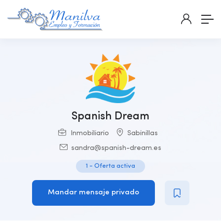
Spanish Dream
Inmobiliario
Sabinillas
sandra@spanish-dream.es
1
-
Oferta activa
Mandar mensaje privado