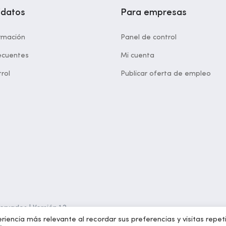
idatos
Para empresas
rmación
Panel de control
ecuentes
Mi cuenta
rol
Publicar oferta de empleo
rvados | Versión 1.2
riencia más relevante al recordar sus preferencias y visitas repet