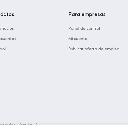
idatos
Para empresas
rmación
Panel de control
ecuentes
Mi cuenta
rol
Publicar oferta de empleo
rvados | Versión 1.2