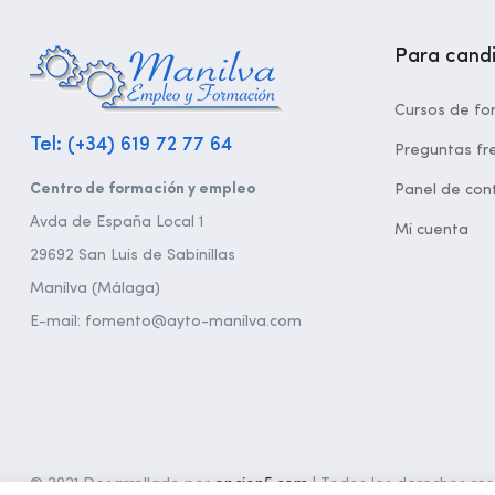
Para cand
Cursos de fo
Tel: (+34) 619 72 77 64
Preguntas fr
Centro de formación y empleo
Panel de cont
Avda de España Local 1
Mi cuenta
29692 San Luis de Sabinillas
Manilva (Málaga)
E-mail: fomento@ayto-manilva.com
© 2021 Desarrollado por
opcion5.com
| Todos los derechos rese