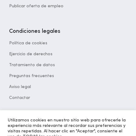
Publicar oferta de empleo
Condiciones legales
Política de cookies
Ejercicio de derechos
Tratamiento de datos
Preguntas frecuentes
Aviso legal
Contactar
Utilizamos cookies en nuestro sitio web para ofrecerle la
experiencia más relevante al recordar sus preferencias y
© 2021 Desarrollado por
opcion5.com
| Todos los derechos
visitas repetidas. Al hacer clic en "Aceptar", consiente el
reservados | Versión 1.2