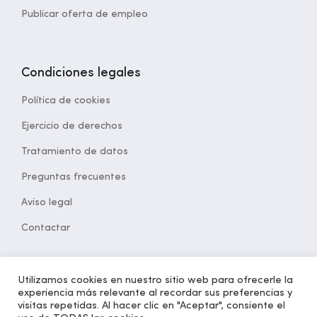
Publicar oferta de empleo
Condiciones legales
Política de cookies
Ejercicio de derechos
Tratamiento de datos
Preguntas frecuentes
Aviso legal
Contactar
Utilizamos cookies en nuestro sitio web para ofrecerle la
experiencia más relevante al recordar sus preferencias y
© 2021 Desarrollado por
opcion5.com
| Todos los derechos
visitas repetidas. Al hacer clic en "Aceptar", consiente el
reservados | Versión 1.2