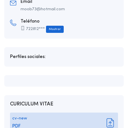
Email
moob73@hotmail.com
Teléfono
722812***
Mostrar
Perfiles sociales:
CURICULUM VITAE
cv-new
PDF