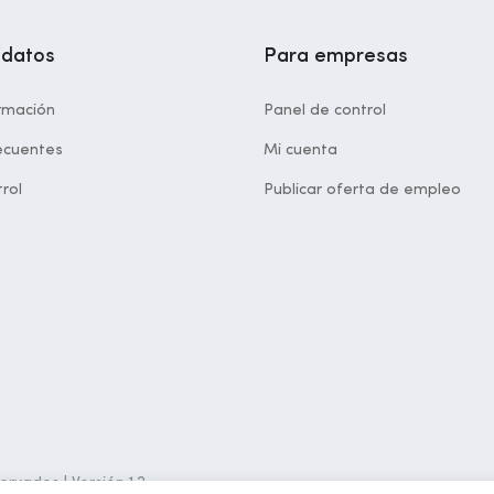
idatos
Para empresas
rmación
Panel de control
ecuentes
Mi cuenta
rol
Publicar oferta de empleo
rvados | Versión 1.2