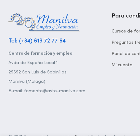
Para cand
Cursos de fo
Tel: (+34) 619 72 77 64
Preguntas fr
Centro de formación y empleo
Panel de cont
Avda de España Local 1
Mi cuenta
29692 San Luis de Sabinillas
Manilva (Málaga)
E-mail: fomento@ayto-manilva.com
© 2021 Desarrollado por
opcion5.com
| Todos los derechos rese