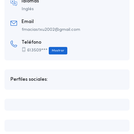
Idiomas
Inglés
Email
fmaciastxu2002@gmail.com
Teléfono
613509***
Mostrar
Perfiles sociales: