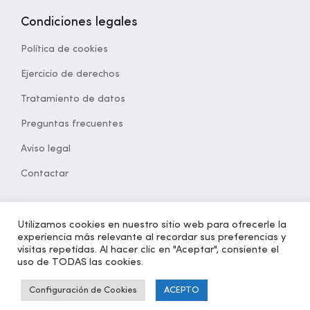
Condiciones legales
Política de cookies
Ejercicio de derechos
Tratamiento de datos
Preguntas frecuentes
Aviso legal
Contactar
Utilizamos cookies en nuestro sitio web para ofrecerle la
experiencia más relevante al recordar sus preferencias y
© 2021 Desarrollado por
opcion5.com
| Todos los derechos
visitas repetidas. Al hacer clic en "Aceptar", consiente el
reservados | Versión 1.2
uso de TODAS las cookies.
Configuración de Cookies
ACEPTO