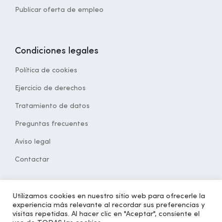
Publicar oferta de empleo
Condiciones legales
Política de cookies
Ejercicio de derechos
Tratamiento de datos
Preguntas frecuentes
Aviso legal
Contactar
Utilizamos cookies en nuestro sitio web para ofrecerle la
experiencia más relevante al recordar sus preferencias y
© 2021 Desarrollado por
opcion5.com
| Todos los derechos
visitas repetidas. Al hacer clic en "Aceptar", consiente el
reservados | Versión 1.2