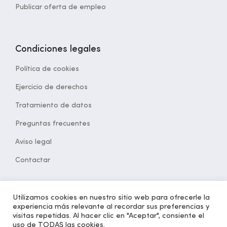
Publicar oferta de empleo
Condiciones legales
Política de cookies
Ejercicio de derechos
Tratamiento de datos
Preguntas frecuentes
Aviso legal
Contactar
Utilizamos cookies en nuestro sitio web para ofrecerle la
experiencia más relevante al recordar sus preferencias y
© 2021 Desarrollado por
opcion5.com
| Todos los derechos
visitas repetidas. Al hacer clic en "Aceptar", consiente el
reservados | Versión 1.2
uso de TODAS las cookies.