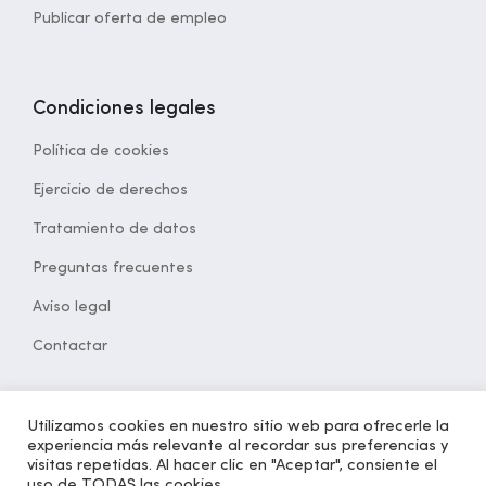
Publicar oferta de empleo
Condiciones legales
Política de cookies
Ejercicio de derechos
Tratamiento de datos
Preguntas frecuentes
Aviso legal
Contactar
Utilizamos cookies en nuestro sitio web para ofrecerle la
experiencia más relevante al recordar sus preferencias y
© 2021 Desarrollado por
opcion5.com
| Todos los derechos
visitas repetidas. Al hacer clic en "Aceptar", consiente el
reservados | Versión 1.2
uso de TODAS las cookies.