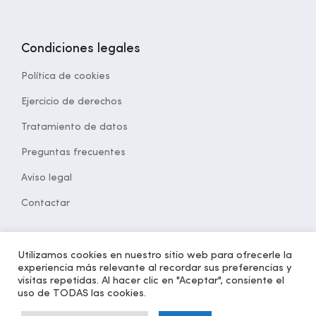
Condiciones legales
Política de cookies
Ejercicio de derechos
Tratamiento de datos
Preguntas frecuentes
Aviso legal
Contactar
Utilizamos cookies en nuestro sitio web para ofrecerle la
experiencia más relevante al recordar sus preferencias y
© 2021 Desarrollado por
opcion5.com
| Todos los derechos
visitas repetidas. Al hacer clic en "Aceptar", consiente el
reservados | Versión 1.2
uso de TODAS las cookies.