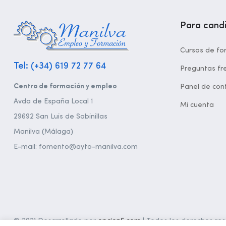
Para cand
Cursos de fo
Tel: (+34) 619 72 77 64
Preguntas fr
Centro de formación y empleo
Panel de cont
Avda de España Local 1
Mi cuenta
29692 San Luis de Sabinillas
Manilva (Málaga)
E-mail: fomento@ayto-manilva.com
© 2021 Desarrollado por
opcion5.com
| Todos los derechos rese