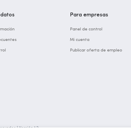
idatos
Para empresas
rmación
Panel de control
ecuentes
Mi cuenta
rol
Publicar oferta de empleo
rvados | Versión 1.2